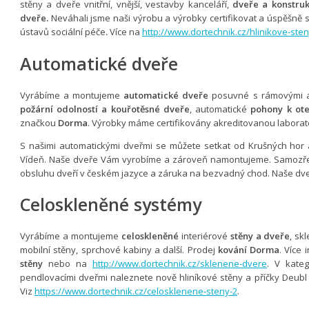
stěny a dveře vnitřní, vnější, vestavby kanceláří,
dveře a konstruk
dveře.
Neváhali jsme naši výrobu a výrobky certifikovat a úspěšně
ústavů sociální péče
.
Více na
http://www.dortechnik.cz/hlinikove-ste
Automatické dveře
Vyrábíme a montujeme
automatické dveře
posuvné s rámovými a
požární odolností a kouřotěsné dveře
, automatické
pohony k ote
značkou
Dorma
. Výrobky máme certifikovány akreditovanou laborato
S našimi automatickými dveřmi se můžete setkat od Krušných hor 
Vídeň. Naše dveře Vám vyrobíme a zároveň namontujeme. Samozřej
obsluhu dveří v českém jazyce a záruka na bezvadný chod. Naše dve
Celoskleněné systémy
Vyrábíme a montujeme
celoskleněné
interiérové
stěny a dveře
, sk
mobilní stěny, sprchové kabiny a další. Prodej
kování Dorma
. Více 
stěny
nebo na
http://www.dortechnik.cz/sklenene-dvere
. V kate
pendlovacími dveřmi naleznete nově hliníkové stěny a příčky Deubl
Viz
https://www.dortechnik.cz/celosklenene-steny-2
.