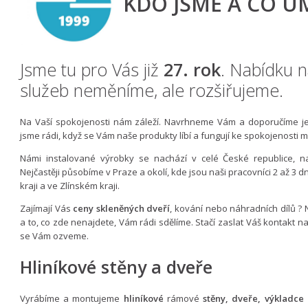
KDO JSME A CO U
Jsme tu pro Vás již
27. rok
. Nabídku n
služeb neměníme, ale rozšiřujeme.
Na Vaší spokojenosti nám záleží. Navrhneme Vám a doporučíme je
jsme rádi, když se Vám naše produkty líbí a fungují ke spokojenosti 
Námi instalované výrobky se nachází v celé České republice, 
Nejčastěji působíme v Praze a okolí, kde jsou naši pracovníci 2 až 3 
kraji a ve Zlínském kraji.
Zajímají Vás
ceny skleněných dveří
, kování nebo náhradních dílů ?
a to, co zde nenajdete, Vám rádi sdělíme. Stačí zaslat Váš kontakt 
se Vám ozveme.
Hliníkové stěny a dveře
Vyrábíme a montujeme
hliníkové
rámové
stěny, dveře, výkladce