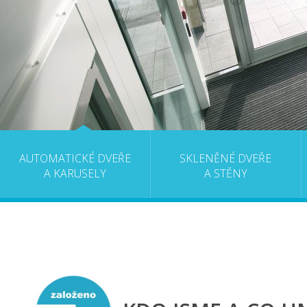
AUTOMATICKÉ DVEŘE
SKLENĚNÉ DVEŘE
A KARUSELY
A STĚNY