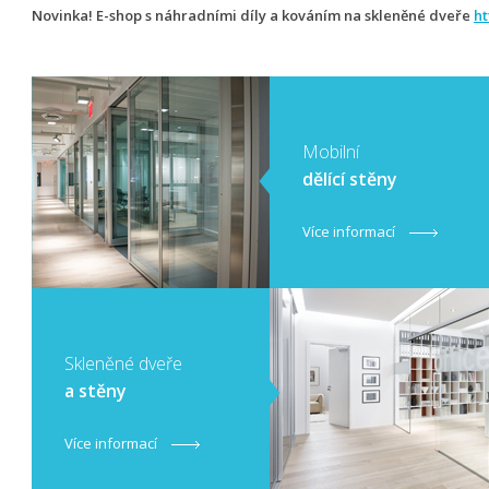
Novinka! E-shop s náhradními díly a kováním na skleněné dveře
ht
Mobilní
dělící stěny
Více informací
​Skleněné dveře
a stěny
Více informací