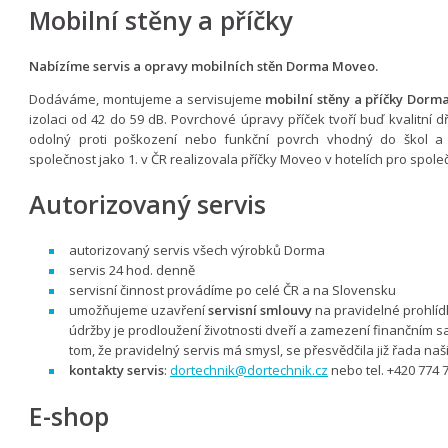
Mobilní stěny a příčky
Nabízíme servis a opravy mobilních stěn Dorma Moveo.
Dodáváme, montujeme a servisujeme
mobilní stěny a příčky Dorm
izolaci od 42 do 59 dB. Povrchové úpravy příček tvoří buď kvalitní
odolný proti poškození nebo funkční povrch vhodný do škol a š
společnost jako 1. v ČR realizovala příčky ​​​​​Moveo​​ v hotelích pro spol
Autorizovaný servis
autorizovaný servis všech výrobků Dorma
servis 24 hod. denně
servisní činnost provádíme po celé ČR a na Slovensku
umožňujeme uzavření
servisní smlouvy
na pravidelné prohlíd
údržby je prodloužení životnosti dveří a zamezení finančním s
tom, že pravidelný servis má smysl, se přesvědčila již řada na
kontakty servis
:
dortechnik@dortechnik.cz
nebo tel. +420 774 
E-shop