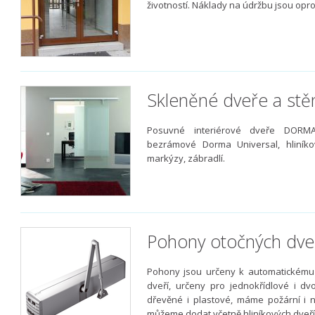
životností. Náklady na údržbu jsou opr
Skleněné dveře a stě
Posuvné interiérové dveře DORMA
bezrámové Dorma Universal, hliník
markýzy, zábradlí.
Pohony otočných dve
Pohony jsou určeny k automatickému o
dveří, určeny pro jednokřídlové i dv
dřevěné i plastové, máme požární i 
můžeme dodat včetně hliníkových dveří