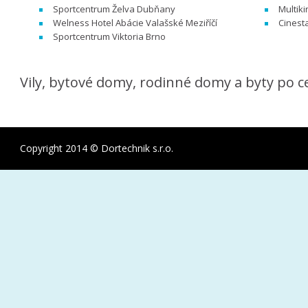
Sportcentrum Želva
Dubňany
Multik
Welness Hotel Abácie Valašské Meziříčí
Cinest
Sportcentrum Viktoria Brno
Vily, bytové domy, rodinné domy a byty po c
Copyright 2014 © Dortechnik s.r.o.