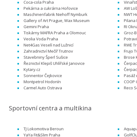
Coca-cola Praha
Vinařst
Pekárna a cukrárna Hořovice
AW Loš
Maschinenfabrik Niehoff Nymburk
NWT Hu
Gallery of Art Prague, Wax Museum
Pilana 
Gemini Praha
RI Okn
Tiskárny MAFRA Praha a Olomouc
Groz-Be
Veolia Voda Praha
Potrav
Net4Gas Veselí nad Lužnicí
RWE Tr
Zahradnictví Mečíř Trutnov
Frujo 
Stavebniny Šperl Sušice
Brose 
Řeznictví Klepiš Uhlířské Janovice
Čerpac
Kytary.cz
Čerpac
Sonnentor Čejkovice
Pasáž 
Montpetrol Hodonín
COOP 
Carmel Auto Ostrava
Reco S
Sportovní centra a multikina
TJ Lokomotiva Beroun
Aquapa
YaYa Fit&Slim Praha
GolfCl