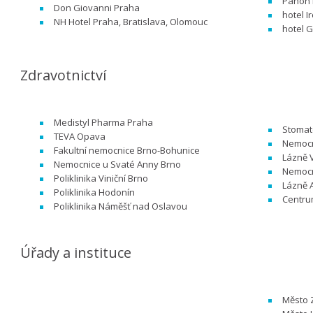
Panon
Don Giovanni Praha
hotel I
NH Hotel Praha, Bratislava, Olomouc
hotel 
Zdravotnictví
Medistyl Pharma Praha
Stomat
TEVA Opava
Nemocn
Fakultní nemocnice Brno-Bohunice
Lázně 
Nemocnice u Svaté Anny Brno
Nemocn
Poliklinika Viniční Brno
Lázně 
Poliklinika Hodonín
Centru
Poliklinika Náměšť nad Oslavou
Úřady a instituce
Město 