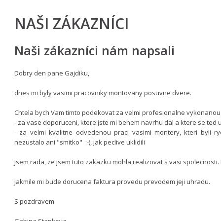
NAŠI ZÁKAZNÍCI
Naši zákazníci nám napsali
Dobry den pane Gajdiku,
dnes mi byly vasimi pracovniky montovany posuvne dvere.
Chtela bych Vam timto podekovat za velmi profesionalne vykonanou 
- za vase doporuceni, ktere jste mi behem navrhu dal a ktere se ted 
- za velmi kvalitne odvedenou praci vasimi montery, kteri byli ry
nezustalo ani "smitko" :-), jak peclive uklidili
Jsem rada, ze jsem tuto zakazku mohla realizovat s vasi spolecnosti. 
Jakmile mi bude dorucena faktura provedu prevodem jeji uhradu.
S pozdravem
Gabina Stankova