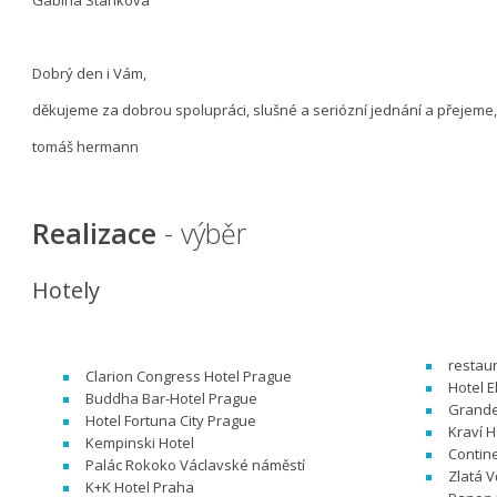
Dobrý den i Vám,
děkujeme za dobrou spolupráci, slušné a seriózní jednání a přejeme, 
tomáš hermann
Realizace
- výběr
Hotely
restau
Clarion Congress Hotel Prague
Hotel E
Buddha Bar-Hotel Prague
Grande
Hotel Fortuna City Prague
Kraví H
Kempinski Hotel
Contin
Palác Rokoko Václavské náměstí
Zlatá V
K+K Hotel Praha