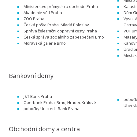
Město 
Ministerstvo průmyslu a obchodu Praha
Katastr
Akademie věd Praha
Dům Gu
ZOO Praha
Vysoká 
Česká pošta Praha, Mladá Boleslav
Ostrav
Správa železniční dopravní cesty Praha
VUT B
Česká správa sociálního zabezpečení Brno
Masary
Moravská galerie Brno
Kanovn
Úřad pr
Městsk
Bankovní domy
J&T Bank Praha
pobočky
Oberbank Praha,
Brno,
Hradec Králové
Uherský
pobočky Unicredit Bank Praha
Obchodní domy a centra