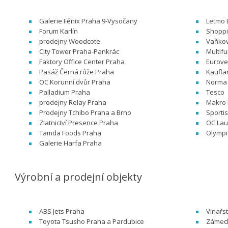
Galerie Fénix Praha 9-Vysočany
Letmo 
Forum Karlín
Shoppi
prodejny Woodcote
Vaňkov
City Tower Praha-Pankrác
Multif
Faktory Office Center Praha
Eurove
Pasáž Černá růže Praha
Kaufla
OC Korunní dvůr Praha
Norma
Palladium Praha
Tesco
prodejny Relay Praha
Makro 
Prodejny Tchibo Praha a Brno
Sporti
Zlatnictví Presence Praha
OC Lau
Tamda Foods Praha
Olympi
Galerie Harfa Praha
Výrobní a prodejní objekty
ABS Jets Praha
Vinařs
Toyota Tsusho Praha a Pardubice
Zámeck