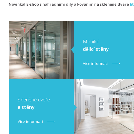
Novinka! E-shop s náhradními díly a kováním na skleněné dveře
ht
Mobilní
dělící stěny
Více informací
​Skleněné dveře
a stěny
Více informací