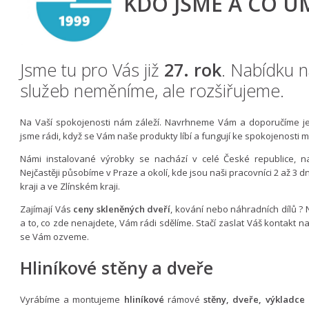
KDO JSME A CO U
Jsme tu pro Vás již
27. rok
. Nabídku n
služeb neměníme, ale rozšiřujeme.
Na Vaší spokojenosti nám záleží. Navrhneme Vám a doporučíme je
jsme rádi, když se Vám naše produkty líbí a fungují ke spokojenosti 
Námi instalované výrobky se nachází v celé České republice, 
Nejčastěji působíme v Praze a okolí, kde jsou naši pracovníci 2 až 3 
kraji a ve Zlínském kraji.
Zajímají Vás
ceny skleněných dveří
, kování nebo náhradních dílů ?
a to, co zde nenajdete, Vám rádi sdělíme. Stačí zaslat Váš kontakt 
se Vám ozveme.
Hliníkové stěny a dveře
Vyrábíme a montujeme
hliníkové
rámové
stěny, dveře, výkladce