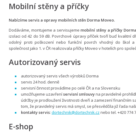
Mobilní stěny a příčky
Nabízíme servis a opravy mobilních stěn Dorma Moveo.
Dodáváme, montujeme a servisujeme
mobilní stěny a příčky Dorm
izolaci od 42 do 59 dB. Povrchové úpravy příček tvoří buď kvalitní
odolný proti poškození nebo funkční povrch vhodný do škol a š
společnost jako 1. v ČR realizovala příčky ​​​​​Moveo​​ v hotelích pro spol
Autorizovaný servis
autorizovaný servis všech výrobků Dorma
servis 24 hod. denně
servisní činnost provádíme po celé ČR a na Slovensku
umožňujeme uzavření
servisní smlouvy
na pravidelné prohlíd
údržby je prodloužení životnosti dveří a zamezení finančním s
tom, že pravidelný servis má smysl, se přesvědčila již řada na
kontakty servis
:
dortechnik@dortechnik.cz
nebo tel. +420 774 
E-shop