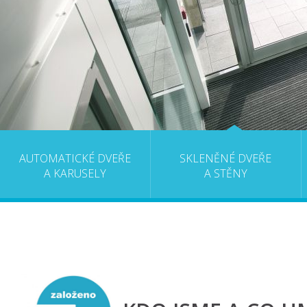
AUTOMATICKÉ DVEŘE
SKLENĚNÉ DVEŘE
A KARUSELY
A STĚNY