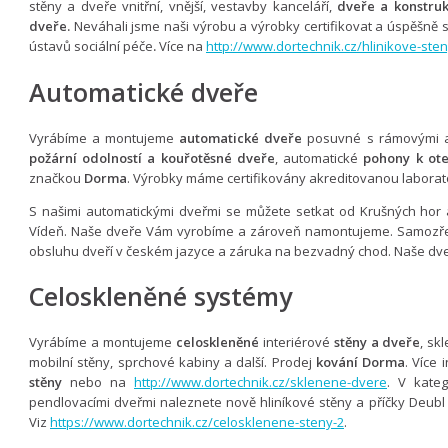
stěny a dveře vnitřní, vnější, vestavby kanceláří,
dveře a konstruk
dveře.
Neváhali jsme naši výrobu a výrobky certifikovat a úspěšně
ústavů sociální péče
.
Více na
http://www.dortechnik.cz/hlinikove-ste
Automatické dveře
Vyrábíme a montujeme
automatické dveře
posuvné s rámovými a
požární odolností a kouřotěsné dveře
, automatické
pohony k ote
značkou
Dorma
. Výrobky máme certifikovány akreditovanou laborato
S našimi automatickými dveřmi se můžete setkat od Krušných hor 
Vídeň. Naše dveře Vám vyrobíme a zároveň namontujeme. Samozřej
obsluhu dveří v českém jazyce a záruka na bezvadný chod. Naše dve
Celoskleněné systémy
Vyrábíme a montujeme
celoskleněné
interiérové
stěny a dveře
, sk
mobilní stěny, sprchové kabiny a další. Prodej
kování Dorma
. Více 
stěny
nebo na
http://www.dortechnik.cz/sklenene-dvere
. V kate
pendlovacími dveřmi naleznete nově hliníkové stěny a příčky Deubl
Viz
https://www.dortechnik.cz/celosklenene-steny-2
.