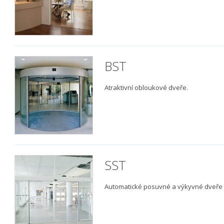
BST
Atraktivní obloukové dveře.
SST
Automatické posuvné a výkyvné dveře