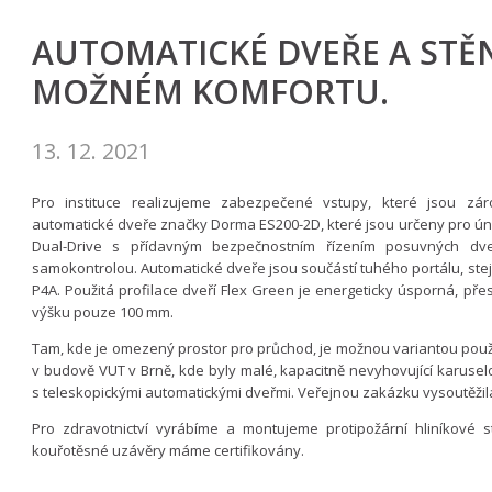
AUTOMATICKÉ DVEŘE A STĚN
MOŽNÉM KOMFORTU.
13. 12. 2021
Pro instituce realizujeme zabezpečené vstupy, které jsou zár
automatické dveře značky Dorma ES200-2D, které jsou určeny pro ú
Dual-Drive s přídavným bezpečnostním řízením posuvných dve
samokontrolou. Automatické dveře jsou součástí tuhého portálu, stej
P4A. Použitá profilace dveří Flex Green je energeticky úsporná, pře
výšku pouze 100 mm.
Tam, kde je omezený prostor pro průchod, je možnou variantou použit
v budově VUT v Brně, kde byly malé, kapacitně nevyhovující karus
s teleskopickými automatickými dveřmi. Veřejnou zakázku vysoutěžila
Pro zdravotnictví vyrábíme a montujeme protipožární hliníkové 
kouřotěsné uzávěry máme certifikovány.