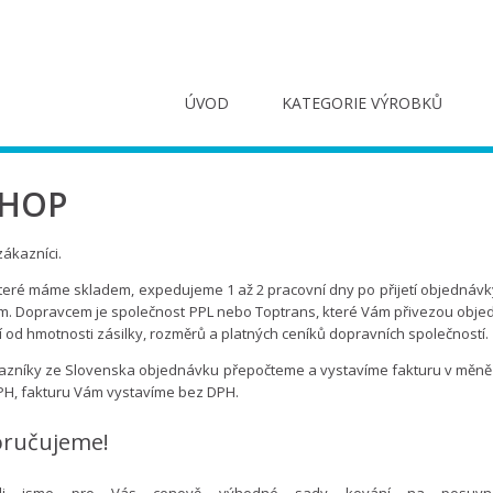
ÚVOD
KATEGORIE VÝROBKŮ
SHOP
zákazníci.
které máme skladem, expedujeme 1 až 2 pracovní dny po přijetí objednávk
m. Dopravcem je společnost PPL nebo Toptrans, které Vám přivezou obje
jí od hmotnosti zásilky, rozměrů a platných ceníků dopravních společností.
azníky ze Slovenska objednávku přepočteme a vystavíme fakturu v měně e
DPH, fakturu Vám vystavíme bez DPH.
ručujeme!