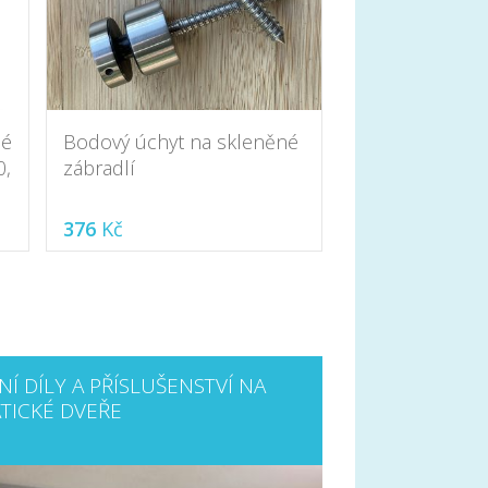
né
Bodový úchyt na skleněné
0,
zábradlí
376
Kč
Í DÍLY A PŘÍSLUŠENSTVÍ NA
TICKÉ DVEŘE