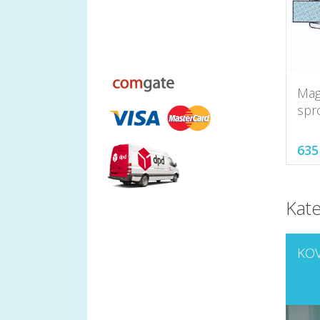
Mag
spr
635
Kate
KOV