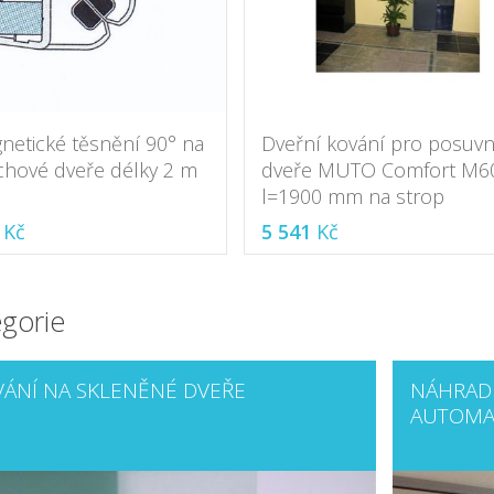
netické těsnění 90° na
Dveřní kování pro posuv
chové dveře délky 2 m
dveře MUTO Comfort M6
l=1900 mm na strop
Kč
5 541
Kč
gorie
ÁNÍ NA SKLENĚNÉ DVEŘE
NÁHRADN
AUTOMA