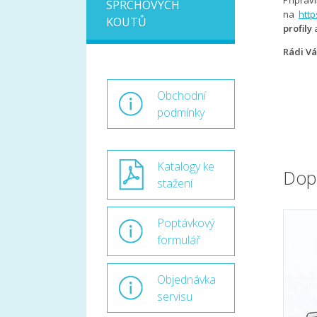
Připr
SPRCHOVÝCH
na
htt
KOUTŮ
profily
a
Rádi Vá
Obchodní
podmínky
Katalogy ke
Dop
stažení
Poptávkový
formulář
Objednávka
servisu