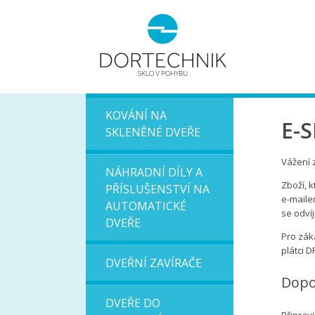
KOVÁNÍ NA
E-
SKLENĚNÉ DVEŘE
Vážení 
NÁHRADNÍ DÍLY A
Zboží, 
PŘÍSLUŠENSTVÍ NA
e-maile
AUTOMATICKÉ
se odví
DVEŘE
Pro zák
plátci 
DVEŘNÍ ZAVÍRAČE
Dopo
DVEŘE DO