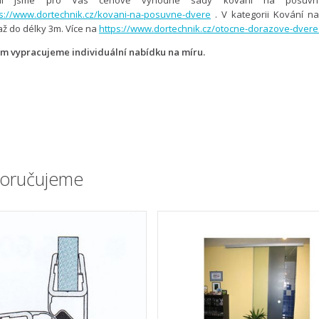
avili jsme pro Vás cenově výhodné sady kování na posu
ps://www.dortechnik.cz/kovani-na-posuvne-dvere
. V kategorii Kování 
ž do délky 3m. Více na
https://www.dortechnik.cz/otocne-dorazove-dvere
m vypracujeme individuální nabídku na míru.
oručujeme