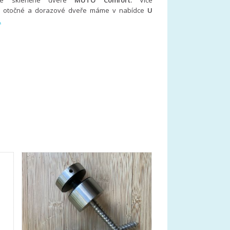
vné skleněné dveře
MUTO Comfort.
Více
na otočné a dorazové dveře máme v nabídce
U
.