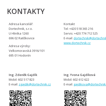
KONTAKTY
Adresa kancelář:
Kontakt
Dortechnik, s.r.o.
Tel: +420 518 365 216
U Hliníka 1260
Servis: +420 774 712 525
696 02 Ratíškovice
E-mail:
dortechnik@dortechni
www.dortechnik.cz
Adresa výroby:
Velkomoravská 3916/101
695 01 Hodonín
Ing. Zdeněk Gajdík
Ing. Yvona Gajdíková
Mobil: 602 517 823
Mobil: 602 612 622
E-mail:
zgajdik@dortechnik.cz
E-mail:
gajdikova@dortechnik