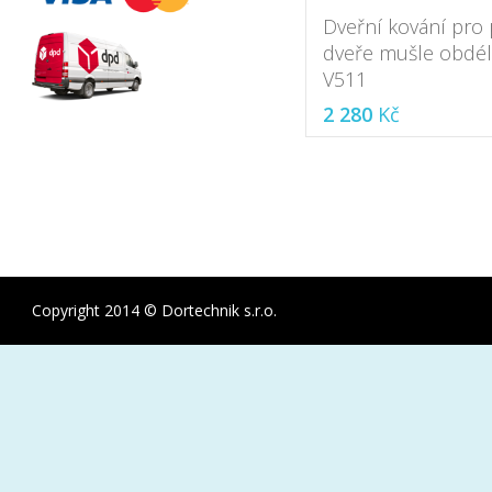
Dveřní kování pro
dveře mušle obdél
V511
2 280
Kč
Copyright 2014 © Dortechnik s.r.o.