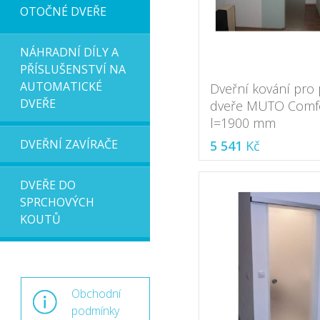
OTOČNÉ DVEŘE
NÁHRADNÍ DÍLY A
PŘÍSLUŠENSTVÍ NA
AUTOMATICKÉ
Dveřní kování pro
DVEŘE
dveře MUTO Comfo
l=1900 mm
DVEŘNÍ ZAVÍRAČE
5 541
Kč
DVEŘE DO
SPRCHOVÝCH
KOUTŮ
Obchodní
podmínky