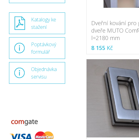
Katalogy ke
Dveřní kování pro
stažení
dveře MUTO Comfo
l=2180 mm
Poptávkový
8 155
Kč
formulář
Objednávka
servisu