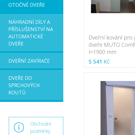
OTOČNÉ DVEŘE
NÁHRADNÍ DÍLY A
PŘÍSLUŠENSTVÍ NA
AUTOMATICKÉ
Dveřní kování pro
DVEŘE
dveře MUTO Comfo
l=1900 mm
DVEŘNÍ ZAVÍRAČE
5 541
Kč
DVEŘE DO
SPRCHOVÝCH
KOUTŮ
Obchodní
podmínky