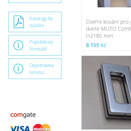
Katalogy ke
Dveřní kování pro
stažení
dveře MUTO Comfo
l=2180 mm
Poptávkový
8 155
Kč
formulář
Objednávka
servisu