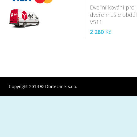
Dveřní kování pro
dveře mušle obdél
V511
2 280
Kč
Copyright 2014 © Dortechnik s.r.o.