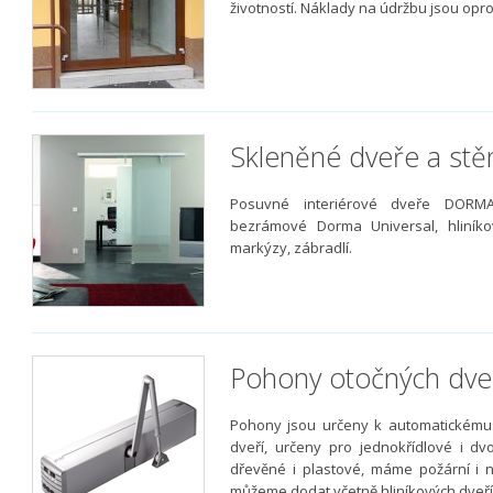
životností. Náklady na údržbu jsou opr
Skleněné dveře a stě
Posuvné interiérové dveře DORMA
bezrámové Dorma Universal, hliník
markýzy, zábradlí.
Pohony otočných dve
Pohony jsou určeny k automatickému o
dveří, určeny pro jednokřídlové i dv
dřevěné i plastové, máme požární i 
můžeme dodat včetně hliníkových dveří