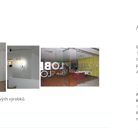
1
livých výrobků.
1