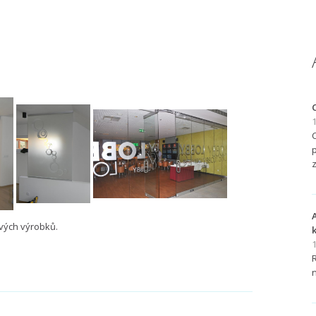
1
livých výrobků.
1