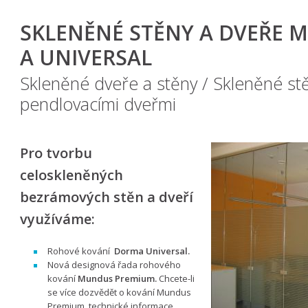
SKLENĚNÉ STĚNY A DVEŘE 
A UNIVERSAL
Skleněné dveře a stěny
/
Skleněné st
pendlovacími dveřmi
Pro tvorbu
celoskleněných
bezrámových stěn a dveří
využíváme:
Rohové kování
Dorma Universal.
Nová designová řada rohového
kování
Mundus Premium.
Chcete-li
se více dozvědět o kování Mundus
Premium, technické informace