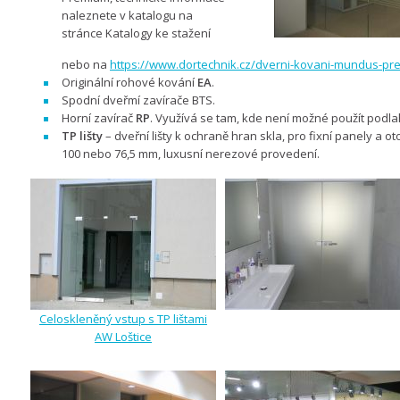
naleznete v katalogu na
stránce
Katalogy
ke stažení
nebo na
https://www.dortechnik.cz/dverni-kovani-mundus-pr
Originální rohové kování
EA
.
Spodní dveřmí zavírače BTS.
Horní zavírač
RP
. Využívá se tam, kde není možné použít podl
TP lišty
– dveřní lišty k ochraně hran skla, pro fixní panely a ot
100 nebo 76,5 mm, luxusní nerezové provedení.
Celoskleněný vstup s TP lištami
AW Loštice