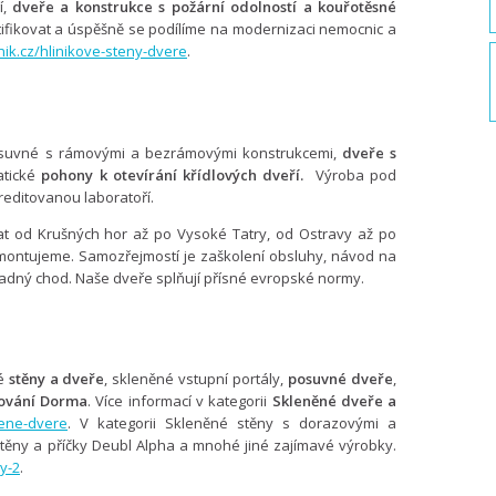
,
dveře a konstrukce s požární
odolností a kouřotěsné
tifikovat a úspěšně se podílíme na modernizaci nemocnic a
ik.cz/hlinikove-steny-dvere
.
uvné s rámovými a bezrámovými konstrukcemi,
dveře s
atické
pohony k otevírání křídlových dveří.
Výroba pod
reditovanou laboratoří.
at od Krušných hor až po Vysoké Tatry, od Ostravy až po
ontujeme. Samozřejmostí je zaškolení obsluhy, návod na
adný chod. Naše dveře splňují přísné evropské normy.
é
stěny a dveře
, skleněné vstupní portály,
posuvné dveře
,
ování Dorma
. Více informací v kategorii
Skleněné dveře a
nene-dvere
. V kategorii Skleněné stěny s dorazovými a
těny a příčky Deubl Alpha a mnohé jiné zajímavé výrobky.
y-2
.