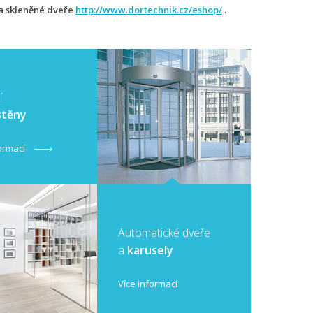
na skleněné dveře
http://www.dortechnik.cz/eshop/
.
í
 stěny
formací
Automatické dveře
a
karusely
Více informací