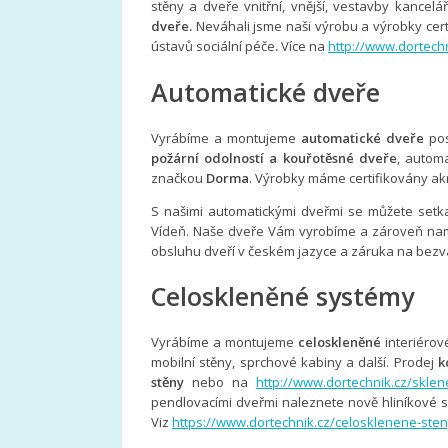
stěny a dveře vnitřní, vnější, vestavby kanceláří
dveře.
Neváhali jsme naši výrobu a výrobky cer
ústavů sociální péče
.
Více na
http://www.dortechn
Automatické dveře
Vyrábíme a montujeme
automatické dveře
pos
požární odolností a kouřotěsné dveře
, autom
značkou
Dorma
. Výrobky máme certifikovány ak
S našimi automatickými dveřmi se můžete setk
Vídeň. Naše dveře Vám vyrobíme a zároveň nam
obsluhu dveří v českém jazyce a záruka na bezv
Celoskleněné systémy
Vyrábíme a montujeme
celoskleněné
interiérov
mobilní stěny, sprchové kabiny a další. Prodej
k
stěny
nebo na
http://www.dortechnik.cz/skle
pendlovacími dveřmi naleznete nově hliníkové s
Viz
https://www.dortechnik.cz/celosklenene-sten