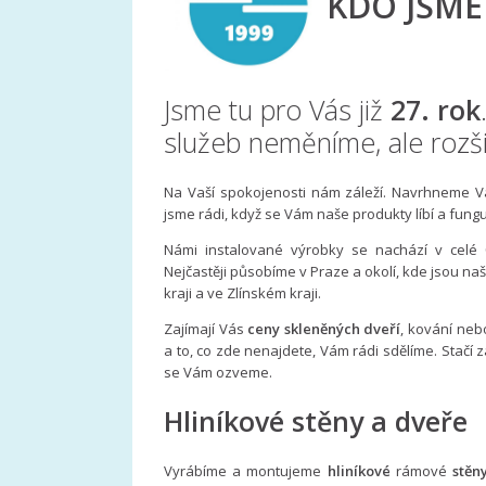
KDO JSME
Jsme tu pro Vás již
27. rok
služeb neměníme, ale rozš
Na Vaší spokojenosti nám záleží. Navrhneme V
jsme rádi, když se Vám naše produkty líbí a fung
Námi instalované výrobky se nachází v celé 
Nejčastěji působíme v Praze a okolí, kde jsou na
kraji a ve Zlínském kraji.
Zajímají Vás
ceny skleněných dveří
, kování neb
a to, co zde nenajdete, Vám rádi sdělíme. Stačí 
se Vám ozveme.
Hliníkové stěny a dveře
Vyrábíme a montujeme
hliníkové
rámové
stěny