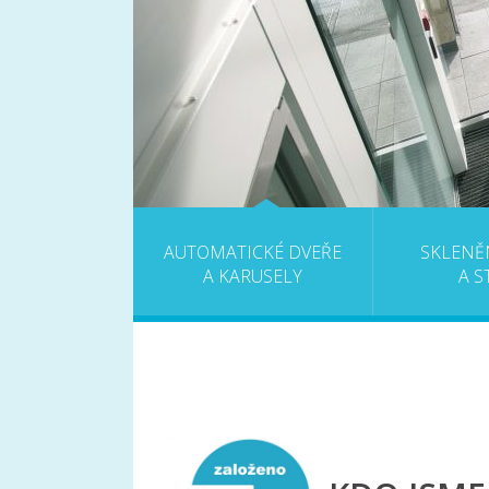
AUTOMATICKÉ DVEŘE
SKLENĚ
A KARUSELY
A S