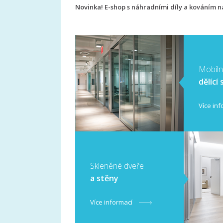
Novinka! E-shop s náhradními díly a kováním 
Mobiln
dělící
Více in
​Skleněné dveře
a stěny
Více informací