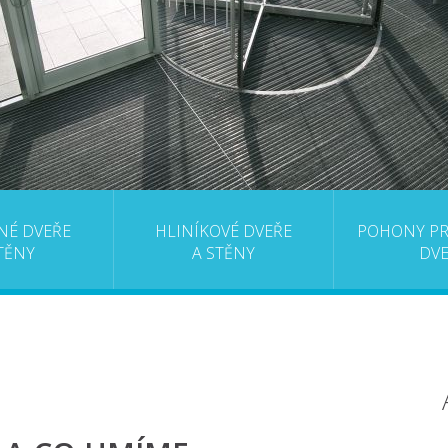
NÉ DVEŘE
HLINÍKOVÉ DVEŘE
POHONY P
TĚNY
A STĚNY
DV