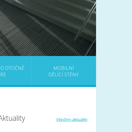
RO OTOČNÉ
MOBILNÍ
EŘE
DĚLÍCÍ STĚNY
Aktuality
Všechny aktuality