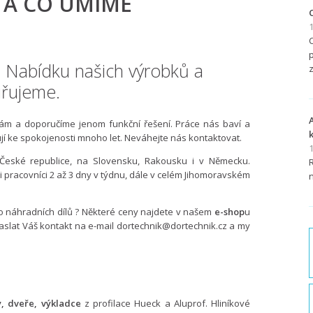
 A CO UMÍME
1
. Nabídku našich výrobků a
iřujeme.
ám a doporučíme jenom funkční řešení. Práce nás baví a
ují ke spokojenosti mnoho let. Neváhejte nás kontaktovat.
1
České republice, na Slovensku, Rakousku i v Německu.
ši pracovníci 2 až 3 dny v týdnu, dále v celém Jihomoravském
o náhradních dílů ? Některé ceny najdete v našem
e-shop
u
zaslat Váš kontakt na e-mail dortechnik@dortechnik.cz a my
, dveře, výkladce
z profilace Hueck a Aluprof. Hliníkové