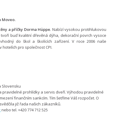
a Moveo.
stěny a příčky Dorma Hüppe
. Nabízí vysokou protihlukovou
 tvoří buď kvalitní dřevěná dýha, dekorační povrch vysoce
vhodný do škol a školících zařízení. V roce 2006 naše
​​ v hotelích pro společnost CPI.
na Slovensku
 pravidelné prohlídky a servis dveří. Výhodou pravidelné
zamezení finančním sankcím. Tím šetříme Váš rozpočet. O
svědčila již řada našich zákazníků.
z
nebo tel. +420 774 712 525