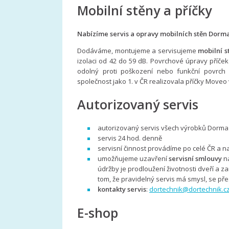
Mobilní stěny a příčky
Nabízíme servis a opravy mobilních stěn Dorm
Dodáváme, montujeme a servisujeme
mobilní 
izolaci od 42 do 59 dB. Povrchové úpravy příček
odolný proti poškození nebo funkční povrch 
společnost jako 1. v ČR realizovala příčky ​​​​​Moveo
Autorizovaný servis
autorizovaný servis všech výrobků Dorma
servis 24 hod. denně
servisní činnost provádíme po celé ČR a 
umožňujeme uzavření
servisní smlouvy
na
údržby je prodloužení životnosti dveří a 
tom, že pravidelný servis má smysl, se pře
kontakty servis
:
dortechnik@dortechnik.c
E-shop