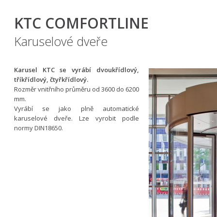
KTC COMFORTLINE
Karuselové dveře
Karusel KTC se vyrábí dvoukřídlový,
tříkřídlový, čtyřkřídlový.
Rozměr vnitřního průměru od 3600 do 6200
mm.
Vyrábí se jako plně automatické
karuselové dveře. Lze vyrobit podle
normy DIN18650.