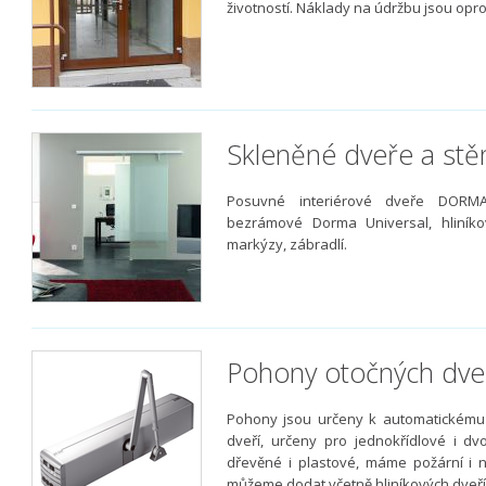
životností. Náklady na údržbu jsou opr
Skleněné dveře a stě
Posuvné interiérové dveře DORMA
bezrámové Dorma Universal, hliník
markýzy, zábradlí.
Pohony otočných dve
Pohony jsou určeny k automatickému o
dveří, určeny pro jednokřídlové i dv
dřevěné i plastové, máme požární i 
můžeme dodat včetně hliníkových dveří