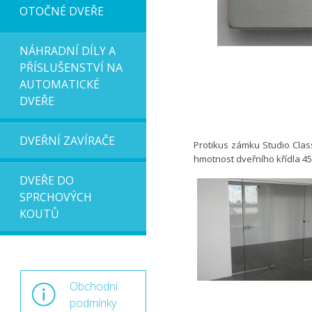
OTOČNÉ DVEŘE
NÁHRADNÍ DÍLY A
PŘÍSLUŠENSTVÍ NA
AUTOMATICKÉ
DVEŘE
DVEŘNÍ ZAVÍRAČE
Protikus zámku Studio Class
hmotnost dveřního křídla 45
DVEŘE DO
SPRCHOVÝCH
KOUTŮ
Obchodní
podmínky